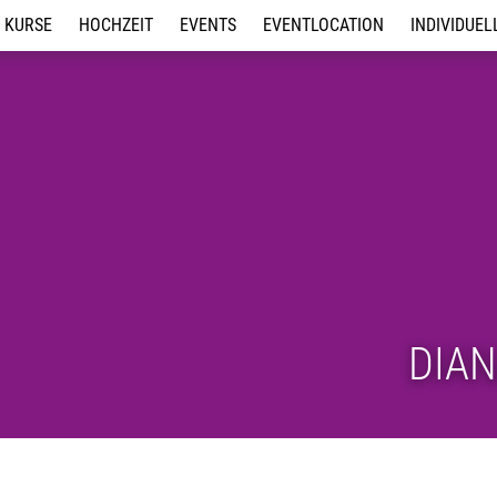
KURSE
HOCHZEIT
EVENTS
EVENTLOCATION
INDIVIDUEL
Discofox
Hochzeits- / Intensivkurse
Tanzbrunch 2026
Unsere Location
Tanz-Worksho
Erwachsene Paare
Wedding Surprise
Summer Dance Day 2026
Kindergeburtstag in der
Kindergeburts
Tanzschule
Tanzschule
Jugendliche
Jungesellen/Innenabschied
Jobs
Line Dance Übungsabend
Tanz-Workshops für Events
Hip-Hop
Feiern in unserer Location
Zumba Party
Hochzeits- / Intensivkurse
Tanzabend für Paare und
Tanzcafe
Kindertanz
Line Dance
Salsa
Shuffle Dance
DIA
Tanzkreis
Tanzabend für Paare und
Tanzcafe
Windelpupser
®
Zumba