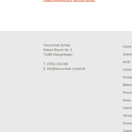
Tanzschule Schad
Home
Robert-Bosch-Str. 3
Daten
71088 Holzgerlingen
AGB, 
T. 07031 234 006
E. info@tanzschule-schad.de
Unser
Konta
Bilder
Press
News
Impre
Vertra
Erwac
Jugen