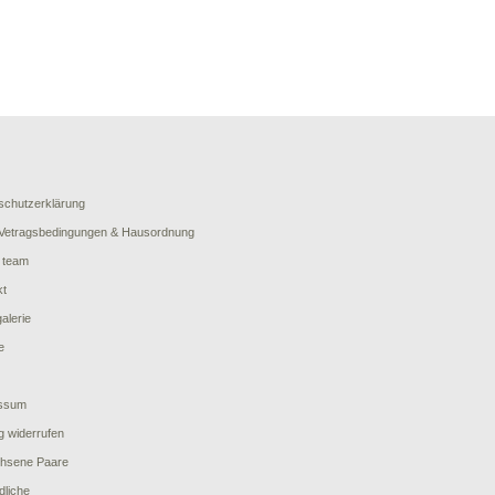
schutzerklärung
Vetragsbedingungen & Hausordnung
 team
kt
galerie
e
ssum
g widerrufen
hsene Paare
dliche