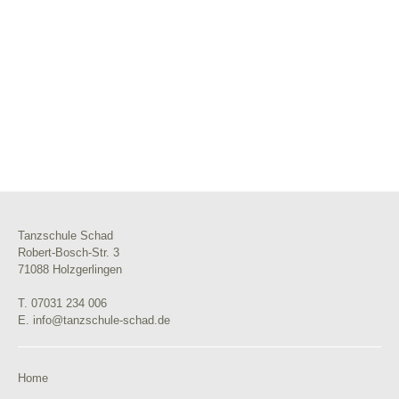
Tanzschule Schad
Robert-Bosch-Str. 3
71088 Holzgerlingen
T. 07031 234 006
E. info@tanzschule-schad.de
Home