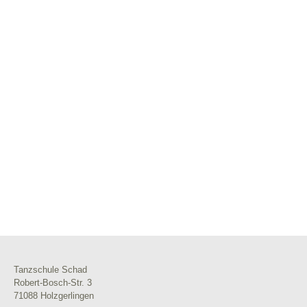
Tanzschule Schad
Robert-Bosch-Str. 3
71088 Holzgerlingen