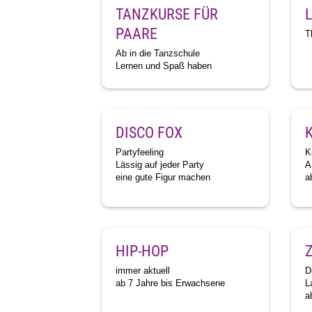
TANZKURSE FÜR
PAARE
T
Ab in die Tanzschule
Lernen und Spaß haben
DISCO FOX
Partyfeeling
K
Lässig auf jeder Party
A
eine gute Figur machen
a
HIP-HOP
immer aktuell
D
ab 7 Jahre bis Erwachsene
L
a