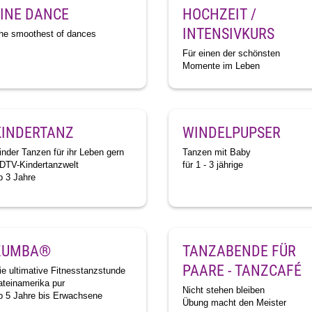
LINE DANCE
HOCHZEIT /
INTENSIVKURS
he smoothest of dances
Für einen der schönsten
Momente im Leben
KINDERTANZ
WINDELPUPSER
inder Tanzen für ihr Leben gern
Tanzen mit Baby
DTV-Kindertanzwelt
für 1 - 3 jährige
b 3 Jahre
ZUMBA®
TANZABENDE FÜR
PAARE - TANZCAFÉ
ie ultimative Fitnesstanzstunde
ateinamerika pur
Nicht stehen bleiben
b 5 Jahre bis Erwachsene
Übung macht den Meister