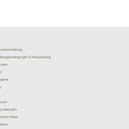
schutzerklärung
Vetragsbedingungen & Hausordnung
 team
kt
galerie
e
ssum
g widerrufen
hsene Paare
dliche