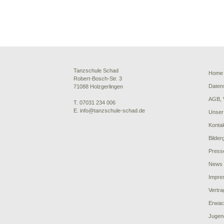
Tanzschule Schad
Home
Robert-Bosch-Str. 3
Daten
71088 Holzgerlingen
AGB, 
T. 07031 234 006
E. info@tanzschule-schad.de
Unser
Konta
Bilder
Press
News
Impre
Vertra
Erwac
Jugen