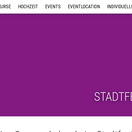
KURSE
HOCHZEIT
EVENTS
EVENTLOCATION
INDIVIDUEL
iscofox
Hochzeits- / Intensivkurse
Tanzbrunch 2026
Unsere Location
Tanz-Workshop
rwachsene Paare
Wedding Surprise
Summer Dance Day 2026
Kindergeburtstag in der
Kindergeburtst
Tanzschule
Tanzschule
ugendliche
Jungesellen/Innenabschied
Jobs
Line Dance Übungsabend
Tanz-Workshops für Events
ip-Hop
Feiern in unserer Location
Zumba Party
ochzeits- / Intensivkurse
Tanzabend für Paare und
Tanzcafe
indertanz
ine Dance
alsa
huffle Dance
STADTF
anzkreis
anzabend für Paare und
anzcafe
indelpupser
®
Zumba