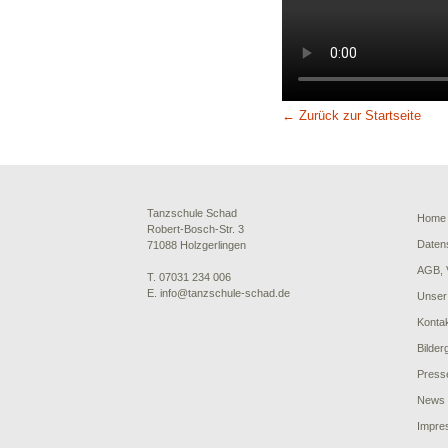
← Zurück zur Startseite
Tanzschule Schad
Home
Robert-Bosch-Str. 3
Daten
71088 Holzgerlingen
AGB, 
T. 07031 234 006
E. info@tanzschule-schad.de
Unser
Konta
Bilder
Press
News
Impre