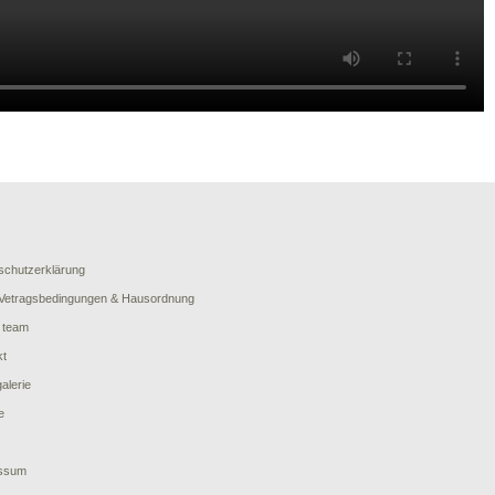
schutzerklärung
Vetragsbedingungen & Hausordnung
 team
kt
galerie
e
ssum