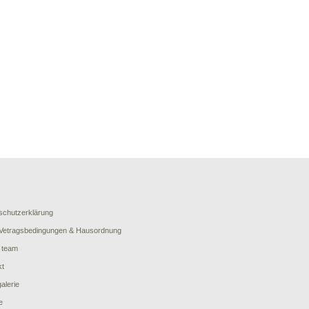
schutzerklärung
Vetragsbedingungen & Hausordnung
 team
kt
galerie
e