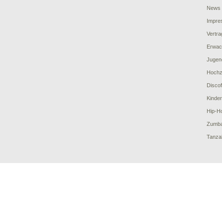
News
Impre
Vertra
Erwac
Jugen
Hochze
Disco
Kinde
Hip-H
Zumb
Tanza