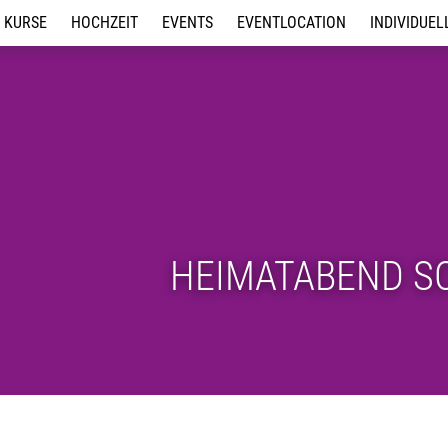
KURSE
HOCHZEIT
EVENTS
EVENTLOCATION
INDIVIDUEL
Discofox
Hochzeits- / Intensivkurse
Tanzbrunch 2026
Unsere Location
Tanz-Worksho
Erwachsene Paare
Wedding Surprise
Summer Dance Day 2026
Kindergeburtstag in der
Kindergeburts
Tanzschule
Tanzschule
Jugendliche
Jungesellen/Innenabschied
Jobs
Line Dance Übungsabend
Tanz-Workshops für Events
Hip-Hop
Feiern in unserer Location
Zumba Party
Hochzeits- / Intensivkurse
Tanzabend für Paare und
Tanzcafe
Kindertanz
Line Dance
HEIMATABEND S
Salsa
Shuffle Dance
Tanzkreis
Tanzabend für Paare und
Tanzcafe
Windelpupser
®
Zumba