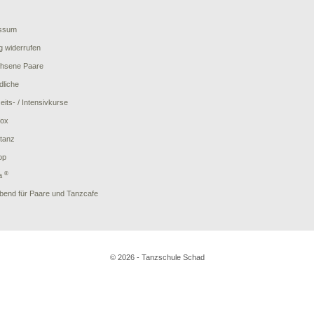
ssum
g widerrufen
hsene Paare
dliche
its- / Intensivkurse
fox
rtanz
op
®
a
bend für Paare und Tanzcafe
© 2026 - Tanzschule Schad