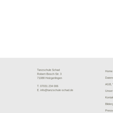
Tanzschule Schad
Home
Robert-Bosch-Str. 3
Daten
71088 Holzgerlingen
AGB, 
T. 07031 234 006
E. info@tanzschule-schad.de
Unser
Konta
Bilder
Press