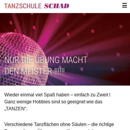
ZUM
☰
INHALT
SPRINGEN
NUR DIE ÜBUNG MACHT
DEN MEISTER !!!!!!
Wieder einmal viel Spaß haben – einfach zu Zweit !
Ganz wenige Hobbies sind so geeignet wie das
„TANZEN“.
Verschiedene Tanzflächen ohne Säulen – die richtige